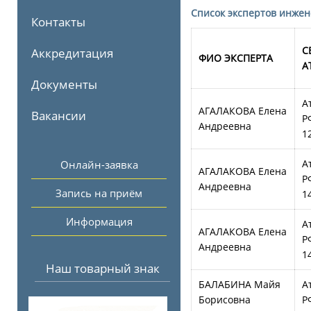
Список экспертов инжен
Контакты
С
Аккредитация
ФИО ЭКСПЕРТА
А
Документы
А
АГАЛАКОВА Елена
Вакансии
Р
Андреевна
1
А
Онлайн-заявка
АГАЛАКОВА Елена
Р
Андреевна
Запись на приём
1
Информация
А
АГАЛАКОВА Елена
Р
Андреевна
1
Наш товарный знак
БАЛАБИНА Майя
А
Борисовна
Р