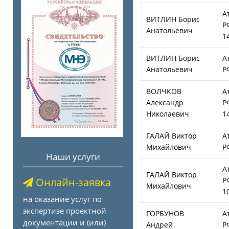
А
ВИТЛИН Борис
Р
Анатольевич
1
ВИТЛИН Борис
А
Анатольевич
Р
ВОЛЧКОВ
А
Александр
Р
Николаевич
1
ГАЛАЙ Виктор
А
Михайлович
Р
Наши услуги
А
ГАЛАЙ Виктор
Онлайн-заявка
Р
Михайлович
1
на оказание услуг по
экспертизе проектной
ГОРБУНОВ
А
документации и (или)
Андрей
Р