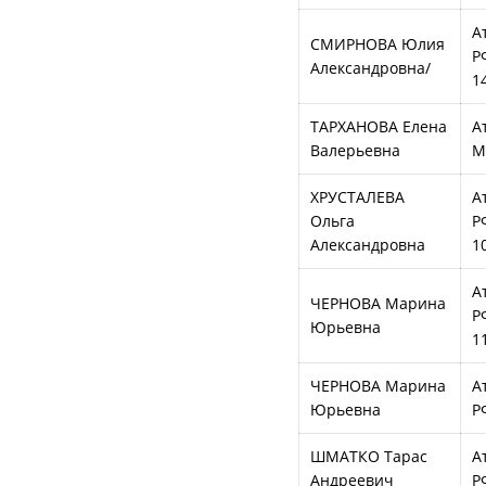
А
СМИРНОВА Юлия
Р
Александровна/
1
ТАРХАНОВА Елена
А
Валерьевна
М
ХРУСТАЛЕВА
А
Ольга
Р
Александровна
1
А
ЧЕРНОВА Марина
Р
Юрьевна
1
ЧЕРНОВА Марина
А
Юрьевна
Р
ШМАТКО Тарас
А
Андреевич
Р