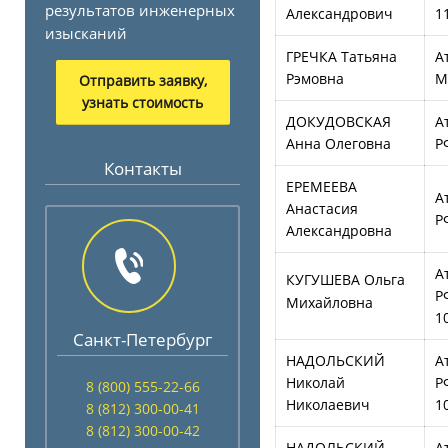
результатов инженерных
Александрович
1
изысканий
ГРЕЧКА Татьяна
А
Рэмовна
М
Отправить заявку,
узнать стоимость
ДОКУДОВСКАЯ
А
Анна Олеговна
Р
Контакты
ЕРЕМЕЕВА
А
Анастасия
Р
Александровна
А
КУГУШЕВА Ольга
Р
Михайловна
1
Санкт-Петербург
НАДОЛЬСКИЙ
А
Николай
Р
8 (800) 555-22-66
Николаевич
1
8 (812) 300-00-41
8 (812) 300-00-42
НАДОЛЬСКИЙ
А