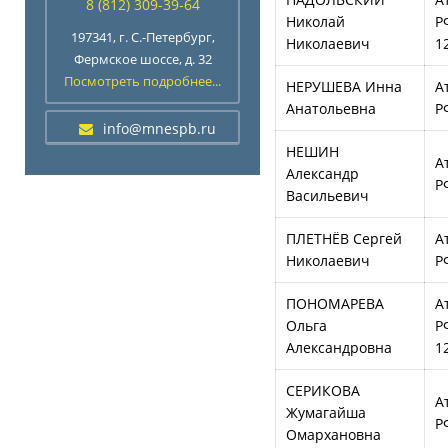
8 (812) 309-39-64
Николай
Р
197341, г. С.-Петербург,
Николаевич
1
Фермское шоссе, д. 32
Посмотреть подробнее...
НЕРУШЕВА Инна
А
Анатольевна
Р
info@mnespb.ru
НЕШИН
А
Александр
Р
Васильевич
ПЛЕТНЁВ Сергей
А
Николаевич
Р
ПОНОМАРЕВА
А
Ольга
Р
Александровна
1
СЕРИКОВА
А
Жумагайша
Р
Омархановна