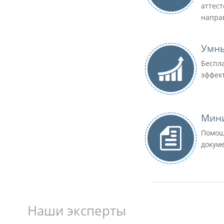
аттес
напра
Умн
Беспл
эффек
Мини
Помощ
докум
Наши эксперты